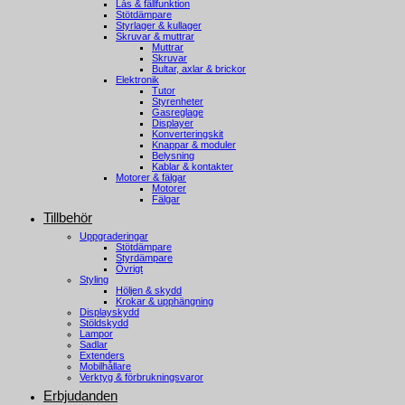
Lås & fällfunktion
Stötdämpare
Styrlager & kullager
Skruvar & muttrar
Muttrar
Skruvar
Bultar, axlar & brickor
Elektronik
Tutor
Styrenheter
Gasreglage
Displayer
Konverteringskit
Knappar & moduler
Belysning
Kablar & kontakter
Motorer & fälgar
Motorer
Fälgar
Tillbehör
Uppgraderingar
Stötdämpare
Styrdämpare
Övrigt
Styling
Höljen & skydd
Krokar & upphängning
Displayskydd
Stöldskydd
Lampor
Sadlar
Extenders
Mobilhållare
Verktyg & förbrukningsvaror
Erbjudanden