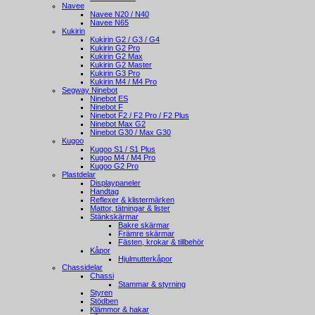
Navee
Navee N20 / N40
Navee N65
Kukirin
Kukirin G2 / G3 / G4
Kukirin G2 Pro
Kukirin G2 Max
Kukirin G2 Master
Kukirin G3 Pro
Kukirin M4 / M4 Pro
Segway Ninebot
Ninebot ES
Ninebot F
Ninebot F2 / F2 Pro / F2 Plus
Ninebot Max G2
Ninebot G30 / Max G30
Kugoo
Kugoo S1 / S1 Plus
Kugoo M4 / M4 Pro
Kugoo G2 Pro
Plastdelar
Displaypaneler
Handtag
Reflexer & klistermärken
Mattor, tätningar & lister
Stänkskärmar
Bakre skärmar
Främre skärmar
Fästen, krokar & tillbehör
Kåpor
Hjulmutterkåpor
Chassidelar
Chassi
Stammar & styrning
Styren
Stödben
Klämmor & hakar