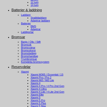
12 tum
14 tum
Batterier & laddning
Laddare
Snabbladdare
Adaptrar laddare
Batterier
BMS
Adaptrar
Laddportar
Bromsar
Banjo / Oliv / Stift
Bromsok
Bromsvajrar
Bromsskivor
Bromsbelägg
Bromshandtag
Trumbromsar
Kompletta bromssystem
Reservdelar
Xiaomi
Xiaomi M365 / Essential / 1S
Xiaomi Pro / Pro 2
Xiaomi Mi3 / Mi3 Lite
Xiaomi 4
Xiaomi 4 Pro / 4 Pro 2nd Gen
Xiaomi 4 Ultra
Xiaomi 4 Lite / 4 Lite 2nd Gen
Xiaomi Elite
Xiaomi 5
Xiaomi 5 Pro
Xiaomi 5 Plus
Xiaomi 5 Max