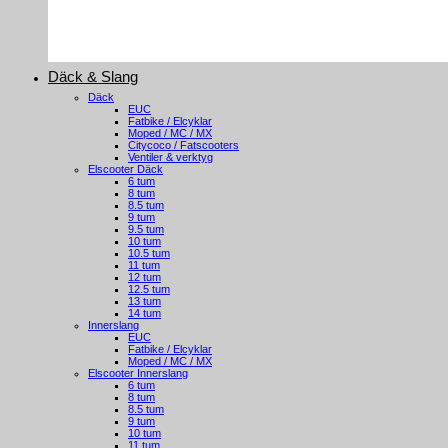
Däck & Slang
Däck
EUC
Fatbike / Elcyklar
Moped / MC / MX
Citycoco / Fatscooters
Ventiler & verktyg
Elscooter Däck
6 tum
8 tum
8.5 tum
9 tum
9.5 tum
10 tum
10.5 tum
11 tum
12 tum
12.5 tum
13 tum
14 tum
Innerslang
EUC
Fatbike / Elcyklar
Moped / MC / MX
Elscooter Innerslang
6 tum
8 tum
8.5 tum
9 tum
10 tum
11 tum