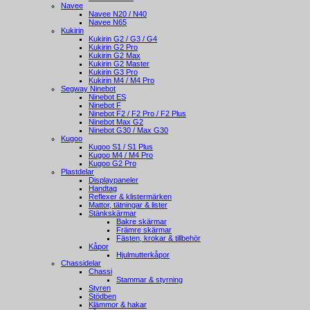
Navee
Navee N20 / N40
Navee N65
Kukirin
Kukirin G2 / G3 / G4
Kukirin G2 Pro
Kukirin G2 Max
Kukirin G2 Master
Kukirin G3 Pro
Kukirin M4 / M4 Pro
Segway Ninebot
Ninebot ES
Ninebot F
Ninebot F2 / F2 Pro / F2 Plus
Ninebot Max G2
Ninebot G30 / Max G30
Kugoo
Kugoo S1 / S1 Plus
Kugoo M4 / M4 Pro
Kugoo G2 Pro
Plastdelar
Displaypaneler
Handtag
Reflexer & klistermärken
Mattor, tätningar & lister
Stänkskärmar
Bakre skärmar
Främre skärmar
Fästen, krokar & tillbehör
Kåpor
Hjulmutterkåpor
Chassidelar
Chassi
Stammar & styrning
Styren
Stödben
Klämmor & hakar