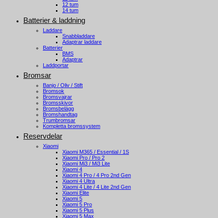
12 tum
14 tum
Batterier & laddning
Laddare
Snabbladdare
Adaptrar laddare
Batterier
BMS
Adaptrar
Laddportar
Bromsar
Banjo / Oliv / Stift
Bromsok
Bromsvajrar
Bromsskivor
Bromsbelägg
Bromshandtag
Trumbromsar
Kompletta bromssystem
Reservdelar
Xiaomi
Xiaomi M365 / Essential / 1S
Xiaomi Pro / Pro 2
Xiaomi Mi3 / Mi3 Lite
Xiaomi 4
Xiaomi 4 Pro / 4 Pro 2nd Gen
Xiaomi 4 Ultra
Xiaomi 4 Lite / 4 Lite 2nd Gen
Xiaomi Elite
Xiaomi 5
Xiaomi 5 Pro
Xiaomi 5 Plus
Xiaomi 5 Max