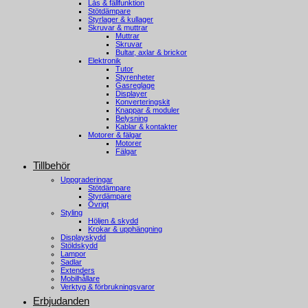
Lås & fällfunktion
Stötdämpare
Styrlager & kullager
Skruvar & muttrar
Muttrar
Skruvar
Bultar, axlar & brickor
Elektronik
Tutor
Styrenheter
Gasreglage
Displayer
Konverteringskit
Knappar & moduler
Belysning
Kablar & kontakter
Motorer & fälgar
Motorer
Fälgar
Tillbehör
Uppgraderingar
Stötdämpare
Styrdämpare
Övrigt
Styling
Höljen & skydd
Krokar & upphängning
Displayskydd
Stöldskydd
Lampor
Sadlar
Extenders
Mobilhållare
Verktyg & förbrukningsvaror
Erbjudanden