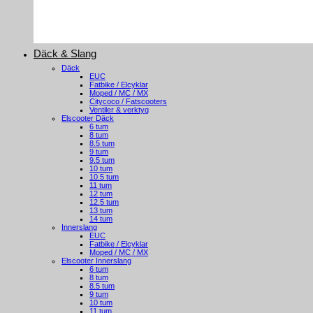
Däck & Slang
Däck
EUC
Fatbike / Elcyklar
Moped / MC / MX
Citycoco / Fatscooters
Ventiler & verktyg
Elscooter Däck
6 tum
8 tum
8.5 tum
9 tum
9.5 tum
10 tum
10.5 tum
11 tum
12 tum
12.5 tum
13 tum
14 tum
Innerslang
EUC
Fatbike / Elcyklar
Moped / MC / MX
Elscooter Innerslang
6 tum
8 tum
8.5 tum
9 tum
10 tum
11 tum