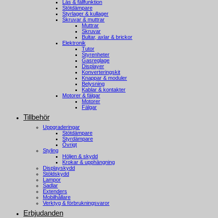
Lås & fällfunktion
Stötdämpare
Styrlager & kullager
Skruvar & muttrar
Muttrar
Skruvar
Bultar, axlar & brickor
Elektronik
Tutor
Styrenheter
Gasreglage
Displayer
Konverteringskit
Knappar & moduler
Belysning
Kablar & kontakter
Motorer & fälgar
Motorer
Fälgar
Tillbehör
Uppgraderingar
Stötdämpare
Styrdämpare
Övrigt
Styling
Höljen & skydd
Krokar & upphängning
Displayskydd
Stöldskydd
Lampor
Sadlar
Extenders
Mobilhållare
Verktyg & förbrukningsvaror
Erbjudanden