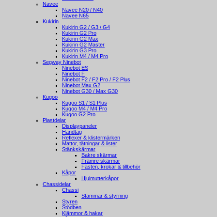
Navee
Navee N20 / N40
Navee N65
Kukirin
Kukirin G2 / G3 / G4
Kukirin G2 Pro
Kukirin G2 Max
Kukirin G2 Master
Kukirin G3 Pro
Kukirin M4 / M4 Pro
Segway Ninebot
Ninebot ES
Ninebot F
Ninebot F2 / F2 Pro / F2 Plus
Ninebot Max G2
Ninebot G30 / Max G30
Kugoo
Kugoo S1 / S1 Plus
Kugoo M4 / M4 Pro
Kugoo G2 Pro
Plastdelar
Displaypaneler
Handtag
Reflexer & klistermärken
Mattor, tätningar & lister
Stänkskärmar
Bakre skärmar
Främre skärmar
Fästen, krokar & tillbehör
Kåpor
Hjulmutterkåpor
Chassidelar
Chassi
Stammar & styrning
Styren
Stödben
Klämmor & hakar