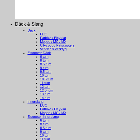
Däck & Slang
Däck
EUC
Fatbike / Elcyklar
Moped / MC / MX
Citycoco / Fatscooters
Ventiler & verktyg
Elscooter Däck
6 tum
8 tum
8.5 tum
9 tum
9.5 tum
10 tum
10.5 tum
11 tum
12 tum
12.5 tum
13 tum
14 tum
Innerslang
EUC
Fatbike / Elcyklar
Moped / MC / MX
Elscooter Innerslang
6 tum
8 tum
8.5 tum
9 tum
10 tum
11 tum