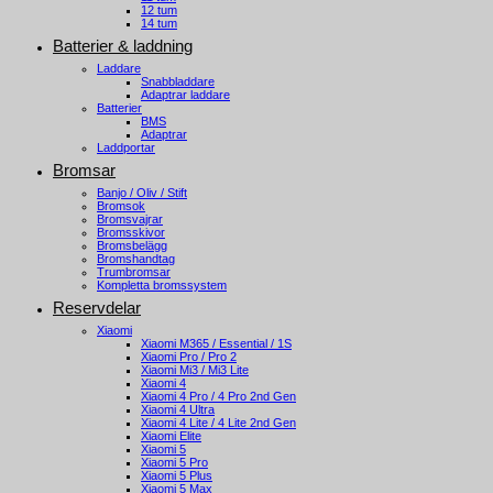
12 tum
14 tum
Batterier & laddning
Laddare
Snabbladdare
Adaptrar laddare
Batterier
BMS
Adaptrar
Laddportar
Bromsar
Banjo / Oliv / Stift
Bromsok
Bromsvajrar
Bromsskivor
Bromsbelägg
Bromshandtag
Trumbromsar
Kompletta bromssystem
Reservdelar
Xiaomi
Xiaomi M365 / Essential / 1S
Xiaomi Pro / Pro 2
Xiaomi Mi3 / Mi3 Lite
Xiaomi 4
Xiaomi 4 Pro / 4 Pro 2nd Gen
Xiaomi 4 Ultra
Xiaomi 4 Lite / 4 Lite 2nd Gen
Xiaomi Elite
Xiaomi 5
Xiaomi 5 Pro
Xiaomi 5 Plus
Xiaomi 5 Max