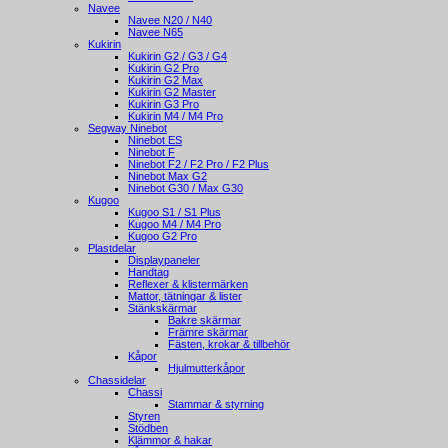
Navee
Navee N20 / N40
Navee N65
Kukirin
Kukirin G2 / G3 / G4
Kukirin G2 Pro
Kukirin G2 Max
Kukirin G2 Master
Kukirin G3 Pro
Kukirin M4 / M4 Pro
Segway Ninebot
Ninebot ES
Ninebot F
Ninebot F2 / F2 Pro / F2 Plus
Ninebot Max G2
Ninebot G30 / Max G30
Kugoo
Kugoo S1 / S1 Plus
Kugoo M4 / M4 Pro
Kugoo G2 Pro
Plastdelar
Displaypaneler
Handtag
Reflexer & klistermärken
Mattor, tätningar & lister
Stänkskärmar
Bakre skärmar
Främre skärmar
Fästen, krokar & tillbehör
Kåpor
Hjulmutterkåpor
Chassidelar
Chassi
Stammar & styrning
Styren
Stödben
Klämmor & hakar