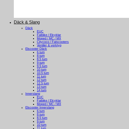
Däck & Slang
Däck
EUC
Fatbike / Elcyklar
Moped / MC / MX
Citycoco / Fatscooters
Ventiler & verktyg
Elscooter Däck
6 tum
8 tum
8.5 tum
9 tum
9.5 tum
10 tum
10.5 tum
11 tum
12 tum
12.5 tum
13 tum
14 tum
Innerslang
EUC
Fatbike / Elcyklar
Moped / MC / MX
Elscooter Innerslang
6 tum
8 tum
8.5 tum
9 tum
10 tum
11 tum