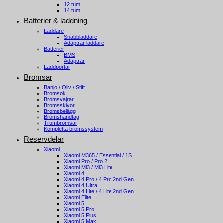
12 tum
14 tum
Batterier & laddning
Laddare
Snabbladdare
Adaptrar laddare
Batterier
BMS
Adaptrar
Laddportar
Bromsar
Banjo / Oliv / Stift
Bromsok
Bromsvajrar
Bromsskivor
Bromsbelägg
Bromshandtag
Trumbromsar
Kompletta bromssystem
Reservdelar
Xiaomi
Xiaomi M365 / Essential / 1S
Xiaomi Pro / Pro 2
Xiaomi Mi3 / Mi3 Lite
Xiaomi 4
Xiaomi 4 Pro / 4 Pro 2nd Gen
Xiaomi 4 Ultra
Xiaomi 4 Lite / 4 Lite 2nd Gen
Xiaomi Elite
Xiaomi 5
Xiaomi 5 Pro
Xiaomi 5 Plus
Xiaomi 5 Max