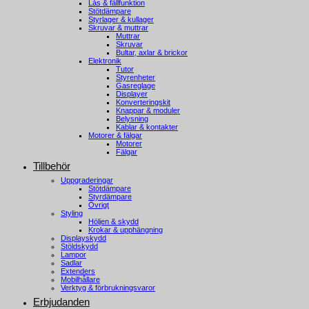
Lås & fällfunktion
Stötdämpare
Styrlager & kullager
Skruvar & muttrar
Muttrar
Skruvar
Bultar, axlar & brickor
Elektronik
Tutor
Styrenheter
Gasreglage
Displayer
Konverteringskit
Knappar & moduler
Belysning
Kablar & kontakter
Motorer & fälgar
Motorer
Fälgar
Tillbehör
Uppgraderingar
Stötdämpare
Styrdämpare
Övrigt
Styling
Höljen & skydd
Krokar & upphängning
Displayskydd
Stöldskydd
Lampor
Sadlar
Extenders
Mobilhållare
Verktyg & förbrukningsvaror
Erbjudanden