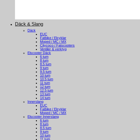
Däck & Slang
Däck
EUC
Fatbike / Elcyklar
Moped / MC / MX
Citycoco / Fatscooters
Ventiler & verktyg
Elscooter Däck
6 tum
8 tum
8.5 tum
9 tum
9.5 tum
10 tum
10.5 tum
11 tum
12 tum
12.5 tum
13 tum
14 tum
Innerslang
EUC
Fatbike / Elcyklar
Moped / MC / MX
Elscooter Innerslang
6 tum
8 tum
8.5 tum
9 tum
10 tum
11 tum