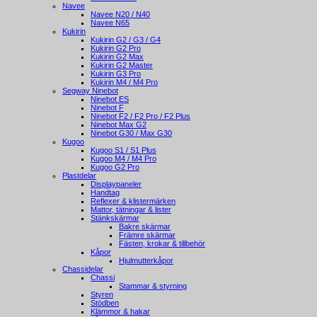
Navee
Navee N20 / N40
Navee N65
Kukirin
Kukirin G2 / G3 / G4
Kukirin G2 Pro
Kukirin G2 Max
Kukirin G2 Master
Kukirin G3 Pro
Kukirin M4 / M4 Pro
Segway Ninebot
Ninebot ES
Ninebot F
Ninebot F2 / F2 Pro / F2 Plus
Ninebot Max G2
Ninebot G30 / Max G30
Kugoo
Kugoo S1 / S1 Plus
Kugoo M4 / M4 Pro
Kugoo G2 Pro
Plastdelar
Displaypaneler
Handtag
Reflexer & klistermärken
Mattor, tätningar & lister
Stänkskärmar
Bakre skärmar
Främre skärmar
Fästen, krokar & tillbehör
Kåpor
Hjulmutterkåpor
Chassidelar
Chassi
Stammar & styrning
Styren
Stödben
Klämmor & hakar