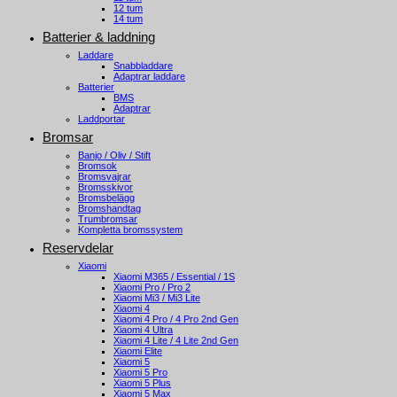
12 tum
14 tum
Batterier & laddning
Laddare
Snabbladdare
Adaptrar laddare
Batterier
BMS
Adaptrar
Laddportar
Bromsar
Banjo / Oliv / Stift
Bromsok
Bromsvajrar
Bromsskivor
Bromsbelägg
Bromshandtag
Trumbromsar
Kompletta bromssystem
Reservdelar
Xiaomi
Xiaomi M365 / Essential / 1S
Xiaomi Pro / Pro 2
Xiaomi Mi3 / Mi3 Lite
Xiaomi 4
Xiaomi 4 Pro / 4 Pro 2nd Gen
Xiaomi 4 Ultra
Xiaomi 4 Lite / 4 Lite 2nd Gen
Xiaomi Elite
Xiaomi 5
Xiaomi 5 Pro
Xiaomi 5 Plus
Xiaomi 5 Max