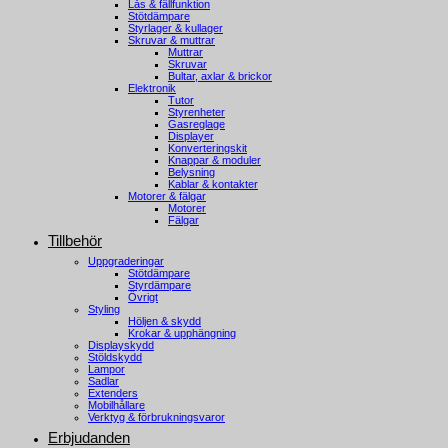
Lås & fällfunktion
Stötdämpare
Styrlager & kullager
Skruvar & muttrar
Muttrar
Skruvar
Bultar, axlar & brickor
Elektronik
Tutor
Styrenheter
Gasreglage
Displayer
Konverteringskit
Knappar & moduler
Belysning
Kablar & kontakter
Motorer & fälgar
Motorer
Fälgar
Tillbehör
Uppgraderingar
Stötdämpare
Styrdämpare
Övrigt
Styling
Höljen & skydd
Krokar & upphängning
Displayskydd
Stöldskydd
Lampor
Sadlar
Extenders
Mobilhållare
Verktyg & förbrukningsvaror
Erbjudanden