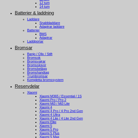
12 tum
14 tum
Batterier & laddning
Laddare
Snabbladdare
Adaptrar laddare
Batterier
BMS
Adaptrar
Laddportar
Bromsar
Banjo / Oliv / Stift
Bromsok
Bromsvajrar
Bromsskivor
Bromsbelägg
Bromshandtag
Trumbromsar
Kompletta bromssystem
Reservdelar
Xiaomi
Xiaomi M365 / Essential / 1S
Xiaomi Pro / Pro 2
Xiaomi Mi3 / Mi3 Lite
Xiaomi 4
Xiaomi 4 Pro / 4 Pro 2nd Gen
Xiaomi 4 Ultra
Xiaomi 4 Lite / 4 Lite 2nd Gen
Xiaomi Elite
Xiaomi 5
Xiaomi 5 Pro
Xiaomi 5 Plus
Xiaomi 5 Max