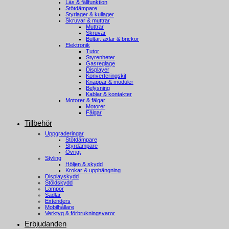
Lås & fällfunktion
Stötdämpare
Styrlager & kullager
Skruvar & muttrar
Muttrar
Skruvar
Bultar, axlar & brickor
Elektronik
Tutor
Styrenheter
Gasreglage
Displayer
Konverteringskit
Knappar & moduler
Belysning
Kablar & kontakter
Motorer & fälgar
Motorer
Fälgar
Tillbehör
Uppgraderingar
Stötdämpare
Styrdämpare
Övrigt
Styling
Höljen & skydd
Krokar & upphängning
Displayskydd
Stöldskydd
Lampor
Sadlar
Extenders
Mobilhållare
Verktyg & förbrukningsvaror
Erbjudanden