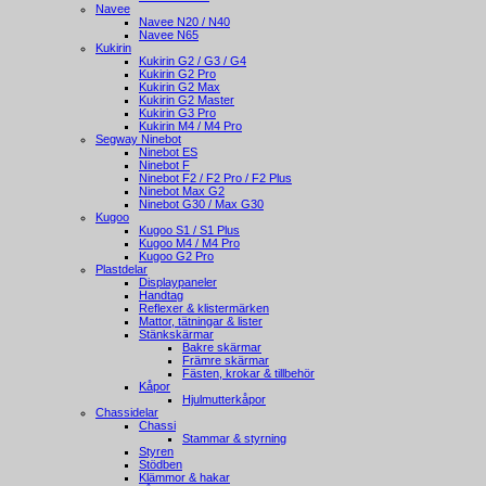
Navee
Navee N20 / N40
Navee N65
Kukirin
Kukirin G2 / G3 / G4
Kukirin G2 Pro
Kukirin G2 Max
Kukirin G2 Master
Kukirin G3 Pro
Kukirin M4 / M4 Pro
Segway Ninebot
Ninebot ES
Ninebot F
Ninebot F2 / F2 Pro / F2 Plus
Ninebot Max G2
Ninebot G30 / Max G30
Kugoo
Kugoo S1 / S1 Plus
Kugoo M4 / M4 Pro
Kugoo G2 Pro
Plastdelar
Displaypaneler
Handtag
Reflexer & klistermärken
Mattor, tätningar & lister
Stänkskärmar
Bakre skärmar
Främre skärmar
Fästen, krokar & tillbehör
Kåpor
Hjulmutterkåpor
Chassidelar
Chassi
Stammar & styrning
Styren
Stödben
Klämmor & hakar