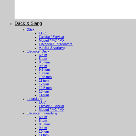
Däck & Slang
Däck
EUC
Fatbike / Elcyklar
Moped / MC / MX
Citycoco / Fatscooters
Ventiler & verktyg
Elscooter Däck
6 tum
8 tum
8.5 tum
9 tum
9.5 tum
10 tum
10.5 tum
11 tum
12 tum
12.5 tum
13 tum
14 tum
Innerslang
EUC
Fatbike / Elcyklar
Moped / MC / MX
Elscooter Innerslang
6 tum
8 tum
8.5 tum
9 tum
10 tum
11 tum