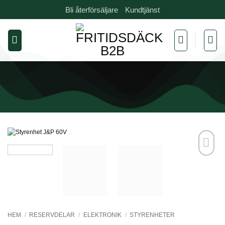
Skip
Bli återförsäljare
Kundtjänst
to
content
Add to
wishlist
HEM
/
RESERVDELAR
/
ELEKTRONIK
/
STYRENHETER