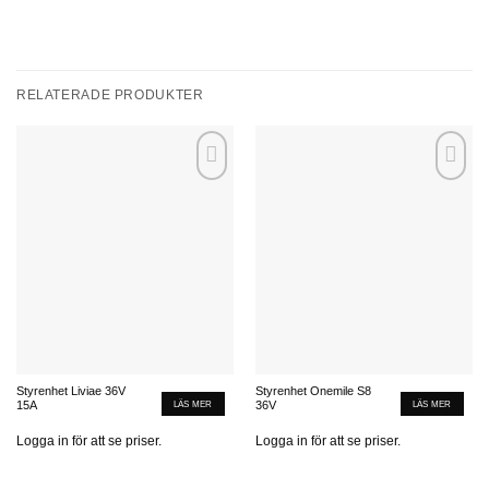
RELATERADE PRODUKTER
Add to
Add to
wishlist
wishlist
Styrenhet Liviae 36V
Styrenhet Onemile S8
LÄS MER
LÄS MER
15A
36V
Logga in för att se priser.
Logga in för att se priser.