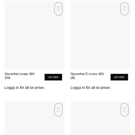
Add to
Add to
wishlist
wishlist
Styrenhet Liviae 48V
Styrenhet E-cross 48V
LÄS MER
LÄS MER
20A
(B)
Logga in för att se priser.
Logga in för att se priser.
Add to
Add to
wishlist
wishlist