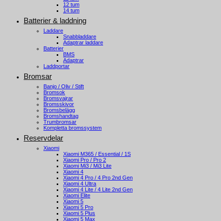
12 tum
14 tum
Batterier & laddning
Laddare
Snabbladdare
Adaptrar laddare
Batterier
BMS
Adaptrar
Laddportar
Bromsar
Banjo / Oliv / Stift
Bromsok
Bromsvajrar
Bromsskivor
Bromsbelägg
Bromshandtag
Trumbromsar
Kompletta bromssystem
Reservdelar
Xiaomi
Xiaomi M365 / Essential / 1S
Xiaomi Pro / Pro 2
Xiaomi Mi3 / Mi3 Lite
Xiaomi 4
Xiaomi 4 Pro / 4 Pro 2nd Gen
Xiaomi 4 Ultra
Xiaomi 4 Lite / 4 Lite 2nd Gen
Xiaomi Elite
Xiaomi 5
Xiaomi 5 Pro
Xiaomi 5 Plus
Xiaomi 5 Max