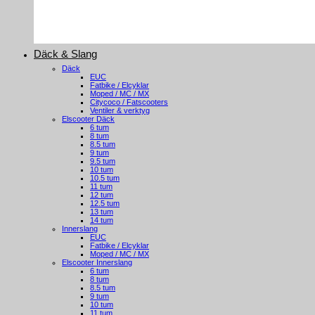
Däck & Slang
Däck
EUC
Fatbike / Elcyklar
Moped / MC / MX
Citycoco / Fatscooters
Ventiler & verktyg
Elscooter Däck
6 tum
8 tum
8.5 tum
9 tum
9.5 tum
10 tum
10.5 tum
11 tum
12 tum
12.5 tum
13 tum
14 tum
Innerslang
EUC
Fatbike / Elcyklar
Moped / MC / MX
Elscooter Innerslang
6 tum
8 tum
8.5 tum
9 tum
10 tum
11 tum