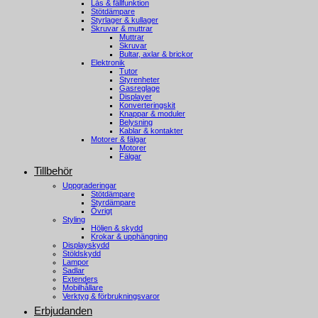
Lås & fällfunktion
Stötdämpare
Styrlager & kullager
Skruvar & muttrar
Muttrar
Skruvar
Bultar, axlar & brickor
Elektronik
Tutor
Styrenheter
Gasreglage
Displayer
Konverteringskit
Knappar & moduler
Belysning
Kablar & kontakter
Motorer & fälgar
Motorer
Fälgar
Tillbehör
Uppgraderingar
Stötdämpare
Styrdämpare
Övrigt
Styling
Höljen & skydd
Krokar & upphängning
Displayskydd
Stöldskydd
Lampor
Sadlar
Extenders
Mobilhållare
Verktyg & förbrukningsvaror
Erbjudanden