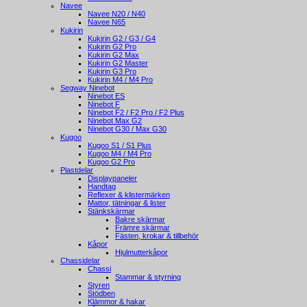
Navee
Navee N20 / N40
Navee N65
Kukirin
Kukirin G2 / G3 / G4
Kukirin G2 Pro
Kukirin G2 Max
Kukirin G2 Master
Kukirin G3 Pro
Kukirin M4 / M4 Pro
Segway Ninebot
Ninebot ES
Ninebot F
Ninebot F2 / F2 Pro / F2 Plus
Ninebot Max G2
Ninebot G30 / Max G30
Kugoo
Kugoo S1 / S1 Plus
Kugoo M4 / M4 Pro
Kugoo G2 Pro
Plastdelar
Displaypaneler
Handtag
Reflexer & klistermärken
Mattor, tätningar & lister
Stänkskärmar
Bakre skärmar
Främre skärmar
Fästen, krokar & tillbehör
Kåpor
Hjulmutterkåpor
Chassidelar
Chassi
Stammar & styrning
Styren
Stödben
Klämmor & hakar