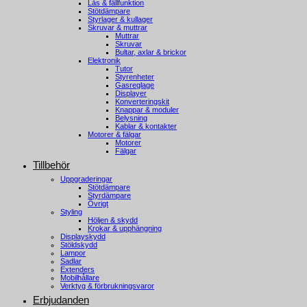
Lås & fällfunktion
Stötdämpare
Styrlager & kullager
Skruvar & muttrar
Muttrar
Skruvar
Bultar, axlar & brickor
Elektronik
Tutor
Styrenheter
Gasreglage
Displayer
Konverteringskit
Knappar & moduler
Belysning
Kablar & kontakter
Motorer & fälgar
Motorer
Fälgar
Tillbehör
Uppgraderingar
Stötdämpare
Styrdämpare
Övrigt
Styling
Höljen & skydd
Krokar & upphängning
Displayskydd
Stöldskydd
Lampor
Sadlar
Extenders
Mobilhållare
Verktyg & förbrukningsvaror
Erbjudanden