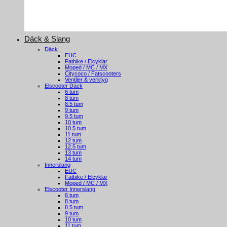
Däck & Slang
Däck
EUC
Fatbike / Elcyklar
Moped / MC / MX
Citycoco / Fatscooters
Ventiler & verktyg
Elscooter Däck
6 tum
8 tum
8.5 tum
9 tum
9.5 tum
10 tum
10.5 tum
11 tum
12 tum
12.5 tum
13 tum
14 tum
Innerslang
EUC
Fatbike / Elcyklar
Moped / MC / MX
Elscooter Innerslang
6 tum
8 tum
8.5 tum
9 tum
10 tum
11 tum