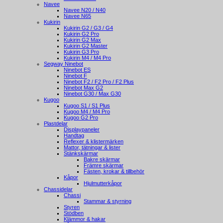
Navee
Navee N20 / N40
Navee N65
Kukirin
Kukirin G2 / G3 / G4
Kukirin G2 Pro
Kukirin G2 Max
Kukirin G2 Master
Kukirin G3 Pro
Kukirin M4 / M4 Pro
Segway Ninebot
Ninebot ES
Ninebot F
Ninebot F2 / F2 Pro / F2 Plus
Ninebot Max G2
Ninebot G30 / Max G30
Kugoo
Kugoo S1 / S1 Plus
Kugoo M4 / M4 Pro
Kugoo G2 Pro
Plastdelar
Displaypaneler
Handtag
Reflexer & klistermärken
Mattor, tätningar & lister
Stänkskärmar
Bakre skärmar
Främre skärmar
Fästen, krokar & tillbehör
Kåpor
Hjulmutterkåpor
Chassidelar
Chassi
Stammar & styrning
Styren
Stödben
Klämmor & hakar