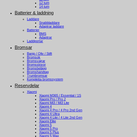
12 tum
14 tum
Batterier & laddning
Laddare
Snabbladdare
Adaptrar laddare
Batterier
BMS
Adaptrar
Laddportar
Bromsar
Banjo / Oliv / Stift
Bromsok
Bromsvajrar
Bromsskivor
Bromsbelägg
Bromshandtag
Trumbromsar
Kompletta bromssystem
Reservdelar
Xiaomi
Xiaomi M365 / Essential / 1S
Xiaomi Pro / Pro 2
Xiaomi Mi3 / Mi3 Lite
Xiaomi 4
Xiaomi 4 Pro / 4 Pro 2nd Gen
Xiaomi 4 Ultra
Xiaomi 4 Lite / 4 Lite 2nd Gen
Xiaomi Elite
Xiaomi 5
Xiaomi 5 Pro
Xiaomi 5 Plus
Xiaomi 5 Max