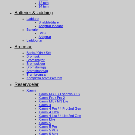
12 tum
14 tum
Batterier & laddning
Laddare
Snabbladdare
Adaptrar laddare
Batterier
BMS
Adaptrar
Laddportar
Bromsar
Banjo / Oliv / Stift
Bromsok
Bromsvajrar
Bromsskivor
Bromsbelägg
Bromshandtag
Trumbromsar
Kompletta bromssystem
Reservdelar
Xiaomi
Xiaomi M365 / Essential / 1S
Xiaomi Pro / Pro 2
Xiaomi Mi3 / Mi3 Lite
Xiaomi 4
Xiaomi 4 Pro / 4 Pro 2nd Gen
Xiaomi 4 Ultra
Xiaomi 4 Lite / 4 Lite 2nd Gen
Xiaomi Elite
Xiaomi 5
Xiaomi 5 Pro
Xiaomi 5 Plus
Xiaomi 5 Max