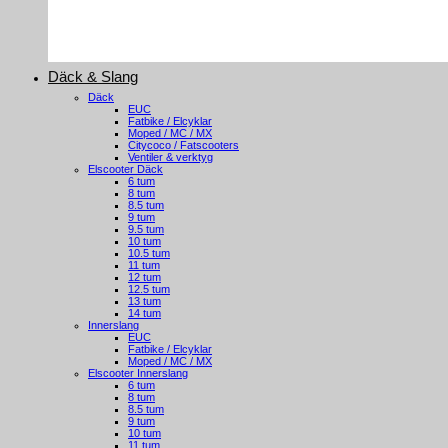
Däck & Slang
Däck
EUC
Fatbike / Elcyklar
Moped / MC / MX
Citycoco / Fatscooters
Ventiler & verktyg
Elscooter Däck
6 tum
8 tum
8.5 tum
9 tum
9.5 tum
10 tum
10.5 tum
11 tum
12 tum
12.5 tum
13 tum
14 tum
Innerslang
EUC
Fatbike / Elcyklar
Moped / MC / MX
Elscooter Innerslang
6 tum
8 tum
8.5 tum
9 tum
10 tum
11 tum