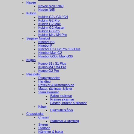
Navee
Navee N20 / N40
Navee N65
Kukirin
Kukirin G2 / G3 / G4
Kukirin G2 Pro
Kukirin G2 Max
Kukirin G2 Master
Kukirin G3 Pro
Kukirin M4 / M4 Pro
Segway Ninebot
Ninebot ES
Ninebot F
Ninebot F2 / F2 Pro / F2 Plus
Ninebot Max G2
Ninebot G30 / Max G30
Kugoo
Kugoo S1 / S1 Plus
Kugoo M4 / M4 Pro
Kugoo G2 Pro
Plastdelar
Displaypaneler
Handtag
Reflexer & klistermärken
Mattor, tätningar & lister
Stänkskärmar
Bakre skärmar
Främre skärmar
Fästen, krokar & tillbehör
Kåpor
Hjulmutterkåpor
Chassidelar
Chassi
Stammar & styrning
Styren
Stödben
Klämmor & hakar