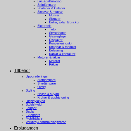
Lås & fällfunktion
Stötdämpare
Styrlager & kullager
Skruvar & muttrar
Muttrar
Skruvar
Bultar, axlar & brickor
Elektronik
Tutor
Styrenheter
Gasreglage
Displayer
Konverteringskit
Knappar & moduler
Belysning
Kablar & kontakter
Motorer & fälgar
Motorer
Fälgar
Tillbehör
Uppgraderingar
Stötdämpare
Styrdämpare
Övrigt
Styling
Höljen & skydd
Krokar & upphängning
Displayskydd
Stöldskydd
Lampor
Sadlar
Extenders
Mobilhållare
Verktyg & förbrukningsvaror
Erbjudanden