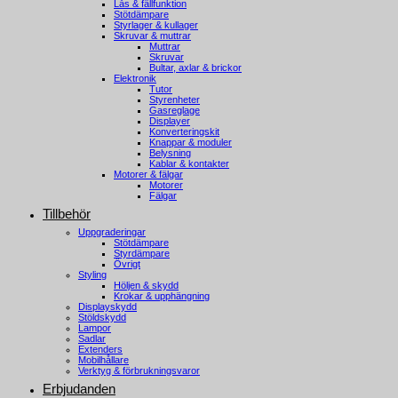
Lås & fällfunktion
Stötdämpare
Styrlager & kullager
Skruvar & muttrar
Muttrar
Skruvar
Bultar, axlar & brickor
Elektronik
Tutor
Styrenheter
Gasreglage
Displayer
Konverteringskit
Knappar & moduler
Belysning
Kablar & kontakter
Motorer & fälgar
Motorer
Fälgar
Tillbehör
Uppgraderingar
Stötdämpare
Styrdämpare
Övrigt
Styling
Höljen & skydd
Krokar & upphängning
Displayskydd
Stöldskydd
Lampor
Sadlar
Extenders
Mobilhållare
Verktyg & förbrukningsvaror
Erbjudanden