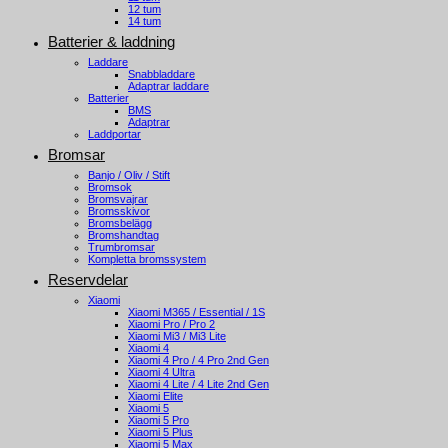
12 tum
14 tum
Batterier & laddning
Laddare
Snabbladdare
Adaptrar laddare
Batterier
BMS
Adaptrar
Laddportar
Bromsar
Banjo / Oliv / Stift
Bromsok
Bromsvajrar
Bromsskivor
Bromsbelägg
Bromshandtag
Trumbromsar
Kompletta bromssystem
Reservdelar
Xiaomi
Xiaomi M365 / Essential / 1S
Xiaomi Pro / Pro 2
Xiaomi Mi3 / Mi3 Lite
Xiaomi 4
Xiaomi 4 Pro / 4 Pro 2nd Gen
Xiaomi 4 Ultra
Xiaomi 4 Lite / 4 Lite 2nd Gen
Xiaomi Elite
Xiaomi 5
Xiaomi 5 Pro
Xiaomi 5 Plus
Xiaomi 5 Max