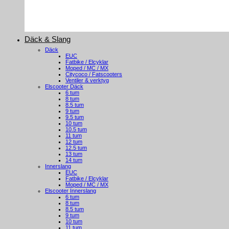
Däck & Slang
Däck
EUC
Fatbike / Elcyklar
Moped / MC / MX
Citycoco / Fatscooters
Ventiler & verktyg
Elscooter Däck
6 tum
8 tum
8.5 tum
9 tum
9.5 tum
10 tum
10.5 tum
11 tum
12 tum
12.5 tum
13 tum
14 tum
Innerslang
EUC
Fatbike / Elcyklar
Moped / MC / MX
Elscooter Innerslang
6 tum
8 tum
8.5 tum
9 tum
10 tum
11 tum