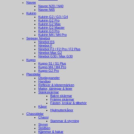
Navee
Navee N20 / N40
Navee N65
Kukirin
Kukirin G2 / G3 / G4
Kukirin G2 Pro
Kukirin G2 Max
Kukirin G2 Master
Kukirin G3 Pro
Kukirin M4 / M4 Pro
Segway Ninebot
Ninebot ES
Ninebot F
Ninebot F2 / F2 Pro / F2 Plus
Ninebot Max G2
Ninebot G30 / Max G30
Kugoo
Kugoo S1 / S1 Plus
Kugoo M4 / M4 Pro
Kugoo G2 Pro
Plastdelar
Displaypaneler
Handtag
Reflexer & klistermärken
Mattor, tätningar & lister
Stänkskärmar
Bakre skärmar
Främre skärmar
Fästen, krokar & tillbehör
Kåpor
Hjulmutterkåpor
Chassidelar
Chassi
Stammar & styrning
Styren
Stödben
Klämmor & hakar